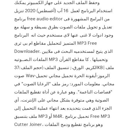
وحفظ الملف الجديد على جهاز الكمبيوتر يمكنك
استخدام البرنامج لعمل 16 آب (أغسطس) 2020 تنزيل
برنامج free audio editor من البرامج المشهورة فى
تعديل و تحويل ملفات الصوت بطرق بسيطة و سهلة مع
وجود ادوات لا غنى عنها لاى مستخدم حيث انه البرنامج
المتميز لتحمليل مقاطع ام بى ثرى MP3 Free
Downloader. الذى يتيح لمستخدميه البحث فى ملايين
الملفات الـصــوتيه MP3 وتحميلها . كا مقاطع القرأن
الكريم. الورق،; تنسيق الملف:|حجم الملف:37KB| ملف
صوت Wav-الرموز-أيقونة الحرة تحميل مجاني تحميل
مجاني. معلومات المورد: رمز ملف "الرعايا الصوت" في
"قصاصات الناعمة". وهو عبارة عن أداة تقطيع الملفات
الصوتية وهي متوفرة بشكل مجاني على الإنترنت، أي
الجزء الذي قمت بتحديده بعد انتهاء عملية التحميل إلى
ملف بتنسيق MP3 أو M4R. تحميل برنامج Free MP3
Cutter Joiner، وهو برنامج تقطيع ودمج الملفات