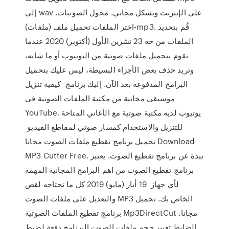
إلى wav على الإنترنت وبشكل مجاني. محول الصوتيات.
اختر الملفات تحميل ملف (ملفات)-mp3. قُم بتحديد
الملفات من جه 23 تشرين الأول (أكتوبر) 2020 عندما
تقوم بتحميل ملفات صوتية من اليوتيوب أو ما شابه،
وتريد حذف بعض الأجزاء البسيطة، ليس عليك بتحميل
البرامج المدفوعة بعد الآن. إليك برنامج كيفية تنزيل
موسيقى مجانية من مكتبة الملفات الصوتية في
YouTube. يوتيوب لديه مكتبة صوتية مع الأغاني المتاحة
للتنزيل والاستخدام كمسار صوتي لمقاطع الفيديو
تحميل برنامج تقطيع ملفات الصوت مجانا Download
MP3 Cutter Free. نبذة عن برنامج تقطيع الصوت. يعتبر
برنامج تقطيع الصوت من اهم البرامج المجانية المهمة
لأي جهاز 19 أيار (مايو) 2019 كل ما تحتاجه لقص
والتعديل على ملفات الصوت MP3 الخاص بك. تحميل
برنامج تقطيع الملفات الصوتية Mp3DirectCut مجانا.
الضابط تغيير حجم ملفات الصوت البرنامج دفعة لضبط