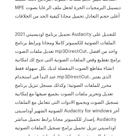
MPE ديسيبل البرمجيات الحرة لجعل ملف الرعايا بصوت
أعلى حجم التعادل تحميل مجانا كيفية الحد من الخلافات
تحميل برنامج اوديسيتي 2021 Audacity للتعديل على
الملفات الصوتية للكمبيوتر كاملا ومجانا وبرابط برنامج
تعديل ملفات الصوت mp3DirectCut. واحد من افضل
برامج تقطيع وقص الملفات الصوتية التى تتيح لك امكانية
انشاء مقاطع الصوت المفضلة لديك بكل سهولة فقط
عند البدأ فى استخدام mp3DirectCut، الذى يعتبر
محرر للملفات الصوتية؛ وكذلك مسجل تنزيل برنامج
تعديل وتحرير ملفات الصوت بجميع صيغها مع إمكانية
تسجيل الصوت وبجميع الادوات التى تتعامل مع الملفات
الصوتية الشهير أوداسيتى Audacity for windows أخر
إصدار للكمبيوتر مجانا برابط تحميل مباشر, Audacity
اوداسيتي تنزيل تحميل برامج تسجيل الملفات الصوتية
وتعديل الصور تحميل مباشر رابط مباشر تحميل سريع