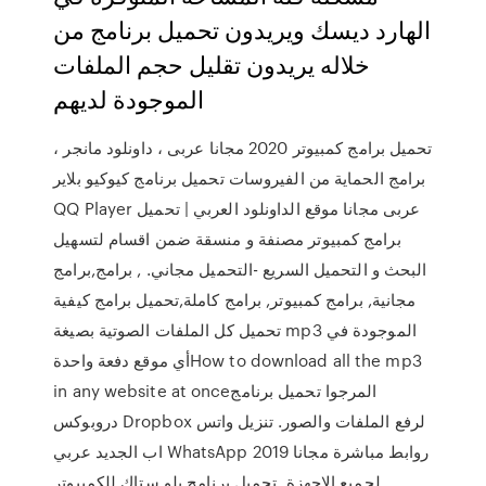
الهارد ديسك ويريدون تحميل برنامج من
خلاله يريدون تقليل حجم الملفات
الموجودة لديهم
تحميل برامج كمبيوتر 2020 مجانا عربى ، داونلود مانجر ،
برامج الحماية من الفيروسات تحميل برنامج كيوكيو بلاير
QQ Player عربى مجانا موقع الداونلود العربي | تحميل
برامج كمبيوتر مصنفة و منسقة ضمن اقسام لتسهيل
البحث و التحميل السريع -التحميل مجاني. , برامج,برامج
مجانية, برامج كمبيوتر, برامج كاملة,تحميل برامج كيفية
تحميل كل الملفات الصوتية بصيغة mp3 الموجودة في
أي موقع دفعة واحدةHow to download all the mp3
in any website at onceالمرجوا تحميل برنامج
دروبوكس Dropbox لرفع الملفات والصور. تنزيل واتس
اب الجديد عربي WhatsApp 2019 روابط مباشرة مجانا
لجميع الاجهزة. تحميل برنامج بلو ستاك للكمبيوتر